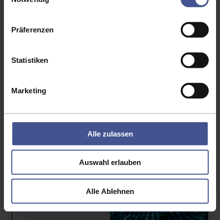
Die asymmetrische agentische
Präferenzen
Fähigkeitskluft
Statistiken
Marketing
Alle zulassen
Vom Monolith zur Plattform
Wie moderne Digital Experience
Architekturen
Auswahl erlauben
Wettbewerbsvorteile schaffen
Alle Ablehnen