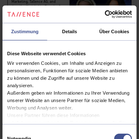
Marketing, Tallence AG, and
Jennifer Kyriakakis, Founder &
CMO, MATRIXX Software
Zustimmung
Details
Über Cookies
Tallence AG im InsurLab
Diese Webseite verwendet Cookies
Germany
Wir verwenden Cookies, um Inhalte und Anzeigen zu
Digitalisierungspartner für
Versicherungen im Interview
personalisieren, Funktionen für soziale Medien anbieten
zu können und die Zugriffe auf unsere Website zu
analysieren.
Innovation vs. Regulation
Außerdem geben wir Informationen zu Ihrer Verwendung
Ein Brückenschlag zwischen
unserer Website an unsere Partner für soziale Medien,
AWS Cloud-Entwicklung und IT-
Werbung und Analysen weiter.
Sicherheit
Unsere Partner führen diese Informationen
möglicherweise mit weiteren Daten zusammen, die Sie
ihnen bereitgestellt haben oder die sie im Rahmen Ihrer
Einwilligungsauswahl
Nutzung der Dienste gesammelt haben.
Notwendig