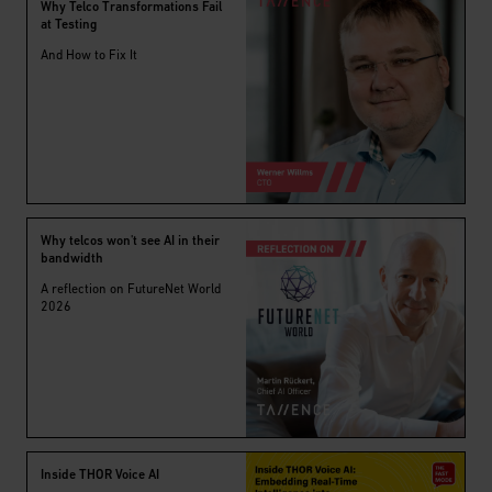
Why Telco Transformations Fail
at Testing
And How to Fix It
Why telcos won't see AI in their
bandwidth
A reflection on FutureNet World
2026
Inside THOR Voice AI