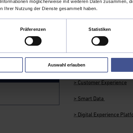
Informationen möglicherweise mit weiteren Daten zusammen, die 
Neugierig 
n Ihrer Nutzung der Dienste gesammelt haben.
Sprechen Sie uns an, wir 
Ihnen!
Präferenzen
Statistiken
Digital Experience Theme
> AI-Driven Solutions
Auswahl erlauben
> Anmeldung zur AI-Expe
xperience
> Customer Experience
> Smart Data
> Digital Experience Plat