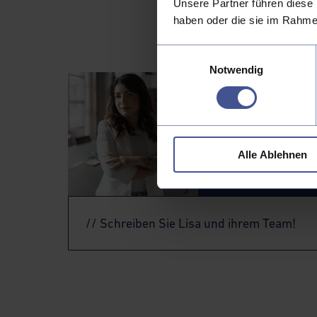
Unsere Partner führen diese 
haben oder die sie im Rahme
Einwilligungsauswahl
Notwendig
// Kontakt
Lisa Heinz
Alle Ablehnen
Head of Digital E
// Schreiben Sie Lisa und ihrem Team!