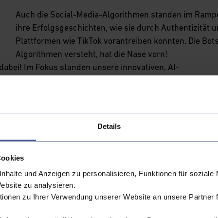
Auch die Social-Media-Algorithmen standen im Rampen
ihre Erfolgsgeschichten, wie sie durch Authentizitä
Plattformen wie TikTok vorantreiben konnten. Die Bots
Algorithmen versteht, hat die Nase vorn!
 dabei! Im Fokus standen unsere innovativen, AI-
igital Experience. Besonders beeindruckend: Thalia,
erer Digital Humans – AI-Avatare, die das
eben. Sie sparen Unternehmen Zeit, Ressourcen und
n ROI, vor allem in Service-Centern.
Details
Kundenkommunikation! Sie kombinieren generative und
Interaktion
zu schaffen, die authentisch auf
Cookies
 geht dabei weit über einfache Chatbots hinaus – sie
nhalte und Anzeigen zu personalisieren, Funktionen für soziale
en eingesetzt werden und kann angefangen von der
Website zu analysieren.
ionen zu Ihrer Verwendung unserer Website an unsere Partner 
llen Beratungen eingesetzt werden. Das Ergebnis? Ein
effizientes Kundenerlebnis!