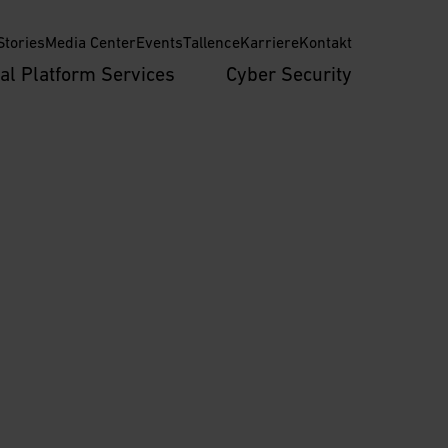
tories
Media Center
Events
Tallence
Karriere
Kontakt
tal Platform Services
Cyber Security