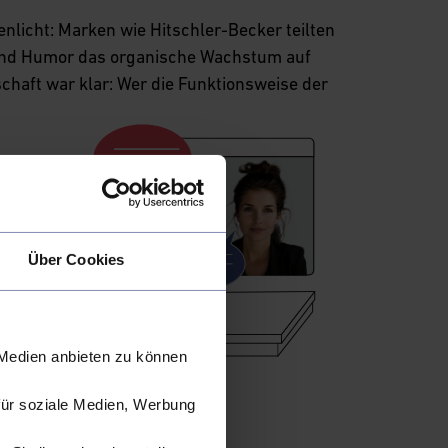
licht: Marken wie Hitschler-Becker teilten
t und Humor das organische Wachstum auf
chaft war klar: Wer die Funktionsweise der
Über Cookies
 Medien anbieten zu können
für soziale Medien, Werbung