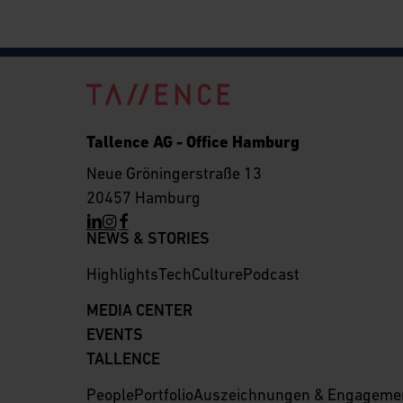
Tallence AG - Office Hamburg
Neue Gröningerstraße 13
20457 Hamburg
NEWS & STORIES
Highlights
Tech
Culture
Podcast
MEDIA CENTER
EVENTS
TALLENCE
People
Portfolio
Auszeichnungen & Engageme