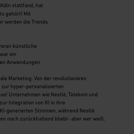
 Köln stattfand, hat
ts gehört! Mit
er werden die Trends
voran künstliche
 war ein
chen Anwendungen
tale Marketing. Von der revolutionären
n zur hyper-personalisierten
sse! Unternehmen wie Nestlé, Telekom und
ur Integration von KI in ihre
t KI-generierten Stimmen, während Nestlé
en noch zurückhaltend bliebt- aber wer weiß,