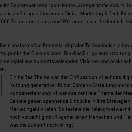
e im September unter dem Motto „
in
Prompting the Future“
s sie zu Europas führenden Digital Marketing & Tech Even
000 Teilnehmern aus rund 90 Ländern wurde deutlich: Hi
das transformative Potenzial digitaler Technologien, allen 
Mittelpunkt der Diskussionen. Die diesjährige Veranstaltung
ammenspiel aus zukunftsweisenden Visionen und praktis
en.
Ein heißes Thema war der Einfluss von KI auf das digi
Nutzung generativer KI zur Content-Erstellung bis hi
Kundenerfahrung: KI war das zentrale Thema der Me
Danone gaben spannende Einblicke in ihre Strategien z
Marketingaktivitäten. So testete die Telekom etwa mi
noch vorsichtig mit KI-generierten Menschen und Tier
was die Zukunft noch bringt!