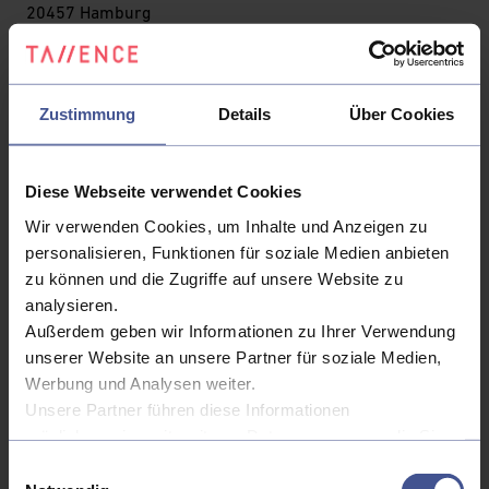
20457 Hamburg
NEWS & STORIES
Highlights
Tech
Culture
Podcast
Zustimmung
Details
Über Cookies
MEDIA CENTER
EVENTS
TALLENCE
Diese Webseite verwendet Cookies
People
Portfolio
Awards & Commitment
Wir verwenden Cookies, um Inhalte und Anzeigen zu
personalisieren, Funktionen für soziale Medien anbieten
CAREERS
zu können und die Zugriffe auf unsere Website zu
Jobs
analysieren.
Außerdem geben wir Informationen zu Ihrer Verwendung
CONTACT
unserer Website an unsere Partner für soziale Medien,
Legal notice
Privacy Policy
Werbung und Analysen weiter.
Unsere Partner führen diese Informationen
möglicherweise mit weiteren Daten zusammen, die Sie
ihnen bereitgestellt haben oder die sie im Rahmen Ihrer
Einwilligungsauswahl
Nutzung der Dienste gesammelt haben.